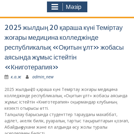
Мәзір
2025 жылдың 20 қараша күні Теміртау
жоғары медицина колледжінде
республикалық «Оқитын ұлт» жобасы
аясында жұмыс істейтін
«Книготерапия»
к.а.ж
admin_new
2025 жылдың 20 қараша күні Теміртау жоғары медицина
колледжінде республикалық «Оқитын ұлт» жобасы аясында
жұмыс істейтін «Книготерапия» оқырмандар клубының
кезекті отырысы өтті.
Талқылау барысында студенттер тараудағы махаббат,
әділет, әкелік билік, руаралық тартыс тақырыптарын қозғап,
Абайдың рухани және ел алдында өсу жолы туралы
әсерлерімен бөлісті.