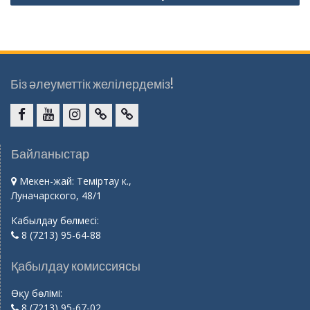
Біз әлеуметтік желілердеміз!
facebook
youtube
instagram
vk.com
Telegram
Байланыстар
Мекен-жай: Теміртау к.,
Луначарского, 48/1
Кабылдау бөлмесі:
8 (7213) 95-64-88
Қабылдау комиссиясы
Өқу бөлімі:
8 (7213) 95-67-02