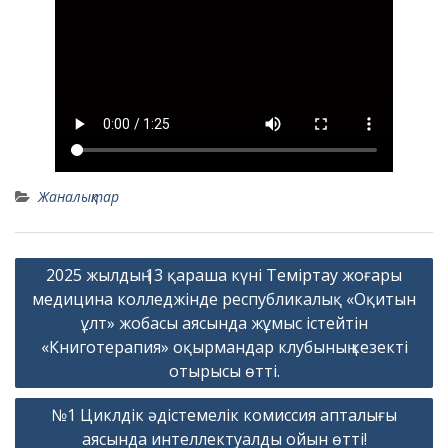
Жаналықтар
Жазба
2025 жылдың 13 қараша күні Теміртау жоғары
навигациясы
медицина колледжінде республикалық «Оқитын
ұлт» жобасы аясында жұмыс істейтін
«Книготерапия» оқырмандар клубының кезекті
отырысы өтті.
№1 Циклдік әдістемелік комиссия апталығы
аясында интеллектуалды ойын өтті!