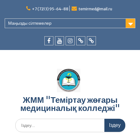
Skip
to
+7 (7213) 95‒64‒88
temirmed@mail.ru
content
Маңызды сілтемелер
facebook
youtube
instagram
vk.com
Telegram
ЖММ "Теміртау жөғары
медициналық колледжі"
Search
for: