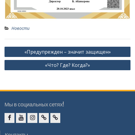
Новости
Навигация
«Предупрежден – значит защищен»
по
«Что? Где? Когда?»
записям
Мы в социальных сетях!
facebook
youtube
instagram
vk.com
Telegram
Контакты