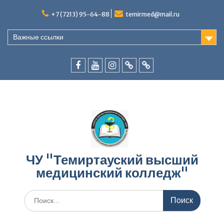
Перейти
к
+7 (7213) 95‒64‒88
temirmed@mail.ru
содержимому
Важные ссылки
facebook
youtube
instagram
vk.com
Telegram
ЧУ "Темиртауский высший
медицинский колледж"
Искать: